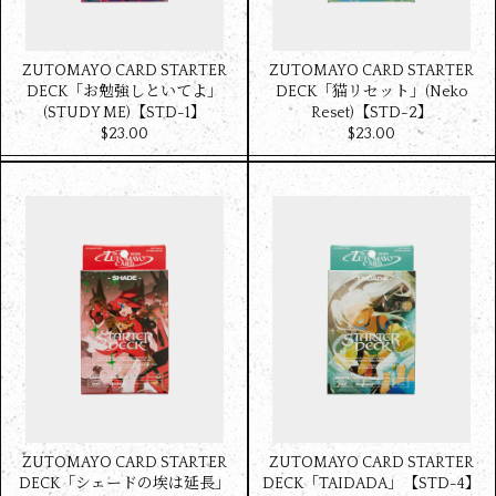
ZUTOMAYO CARD STARTER
ZUTOMAYO CARD STARTER
DECK「お勉強しといてよ」
DECK「猫リセット」(Neko
(STUDY ME)【STD-1】
Reset)【STD-2】
$‌23.00
$‌23.00
ZUTOMAYO CARD STARTER
ZUTOMAYO CARD STARTER
DECK「シェードの埃は延長」
DECK「TAIDADA」【STD-4】