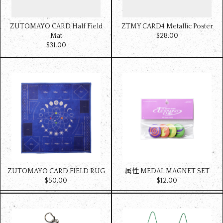
ZUTOMAYO CARD Half Field
ZTMY CARD4 Metallic Poster
Mat
$‌28.00
$‌31.00
ZUTOMAYO CARD FIELD RUG
属性 MEDAL MAGNET SET
$‌50.00
$‌12.00