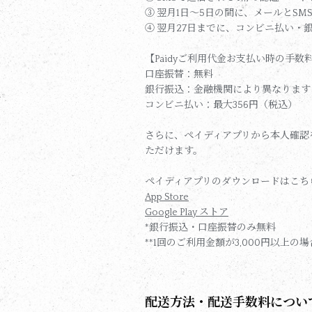
③ 翌月1日～5日の間に、メールとS
④ 翌月27日までに、コンビニ払い
【Paidyご利用代金お支払い時の手数
口座振替：無料
銀行振込：金融機関により異なります
コンビニ払い：最大356円（税込）
さらに、ペイディアプリから本人確認
ただけます。
ペイディアプリのダウンロードはこち
App Store
Google Play ストア
*銀行振込・口座振替のみ無料
**1回のご利用金額が3,000円以上の
配送方法・配送手数料につい