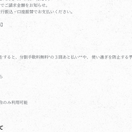
MSでご請求金額をお知らせ。
・銀行振込・口座振替でお支払いください。
料】
をすると、分割手数料無料*の３回あと払い**や、 使い過ぎを防止する
ら
場合のみ利用可能
て