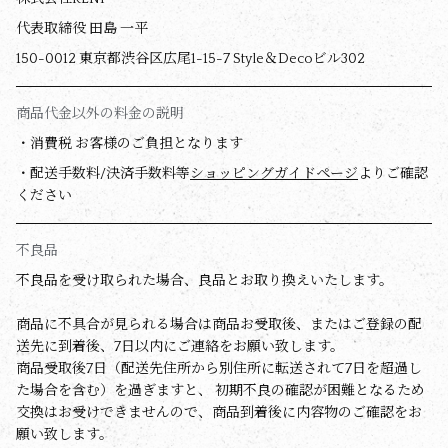
代表取締役 田島 一平
150-0012 東京都渋谷区広尾1-15-7 Style＆Decoビル302
商品代金以外の料金の説明
・消費税 お客様のご負担となります
・配送手数料/決済手数料等
ショッピングガイドページ
よりご確認
ください
不良品
不良品を受け取られた場合、良品とお取り換えいたします。
商品に不具合が見られる場合は商品お受取後、またはご登録の配
送先に到着後、7日以内にご連絡をお願い致します。
商品受取後7日（配送先住所から別住所に転送されて7日を超過し
た場合を含む）を過ぎますと、 初期不良の確認が困難となるため
交換はお受けできませんので、商品到着後に内容物のご確認をお
願い致します。