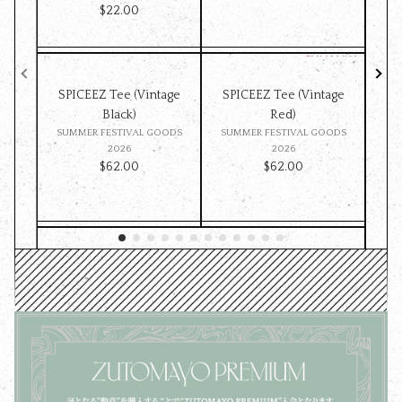
$‌22.00
SPICEEZ Tee (Vintage
SPICEEZ Tee (Vintage
Z
Black)
Red)
ST
SUMMER FESTIVAL GOODS
SUMMER FESTIVAL GOODS
ッ
2026
2026
$‌62.00
$‌62.00