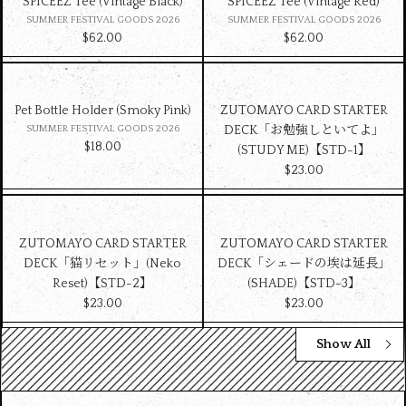
SPICEEZ Tee (Vintage Black)
SPICEEZ Tee (Vintage Red)
SUMMER FESTIVAL GOODS 2026
SUMMER FESTIVAL GOODS 2026
$‌62.00
$‌62.00
Pet Bottle Holder (Smoky Pink)
ZUTOMAYO CARD STARTER
SUMMER FESTIVAL GOODS 2026
DECK「お勉強しといてよ」
$‌18.00
(STUDY ME)【STD-1】
$‌23.00
ZUTOMAYO CARD STARTER
ZUTOMAYO CARD STARTER
DECK「猫リセット」(Neko
DECK「シェードの埃は延長」
Reset)【STD-2】
(SHADE)【STD-3】
$‌23.00
$‌23.00
Show All