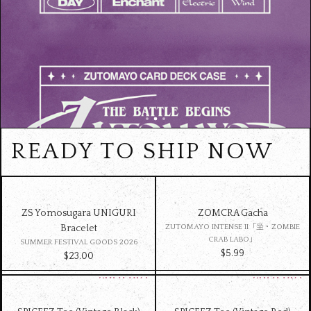
READY TO SHIP NOW
ZS Yomosugara UNIGURI
ZOMCRA Gacha
Bracelet
ZUTOMAYO INTENSE II「坐・ZOMBIE
CRAB LABO」
SUMMER FESTIVAL GOODS 2026
$‌5.99
$‌23.00