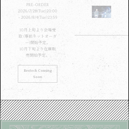
PRE-ORDER
2026/7/28(Tue)20:00
- 2026/8/4(Tue)23:59
10月上旬より会場受
取 (事前ネットオーダ
ー)開始予定。
10月下旬より在庫販
売開始予定。
Restock Coming
Soon