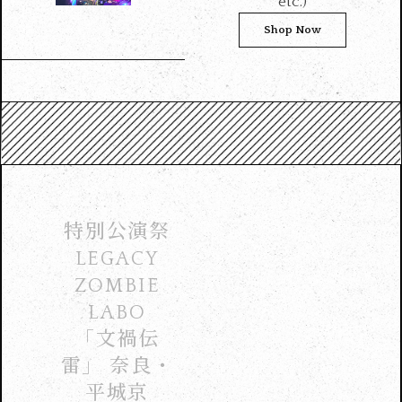
etc.)
Shop Now
特別公演祭
LEGACY
ZOMBIE
LABO
「文禍伝
雷」 奈良・
平城京