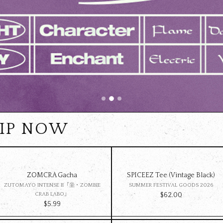
HIP NOW
ZOMCRA Gacha
SPICEEZ Tee (Vintage Black)
ZUTOMAYO INTENSE II「坐・ZOMBIE
SUMMER FESTIVAL GOODS 2026
CRAB LABO」
$‌62.00
$‌5.99