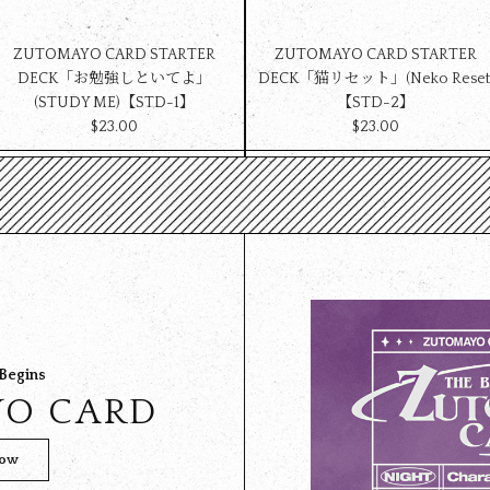
ZUTOMAYO CARD STARTER
ZUTOMAYO CARD STARTER
DECK「お勉強しといてよ」
DECK「猫リセット」(Neko Reset
(STUDY ME)【STD-1】
【STD-2】
$‌23.00
$‌23.00
 Begins
O CARD
Now