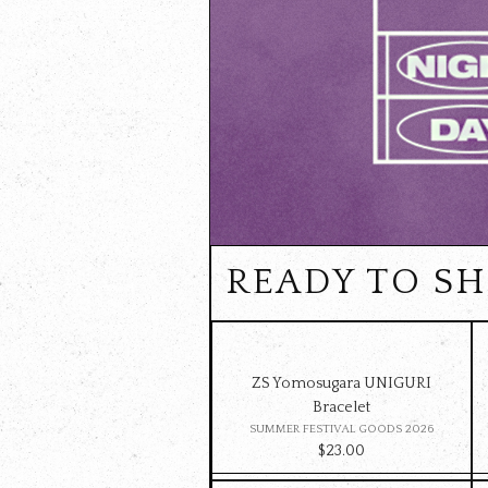
READY TO S
ZS Yomosugara UNIGURI
Bracelet
SUMMER FESTIVAL GOODS 2026
$‌23.00