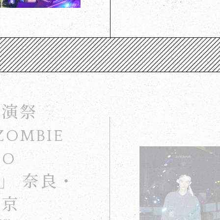
公演祭
ZOMBIE
BO
」 奈良・
城京