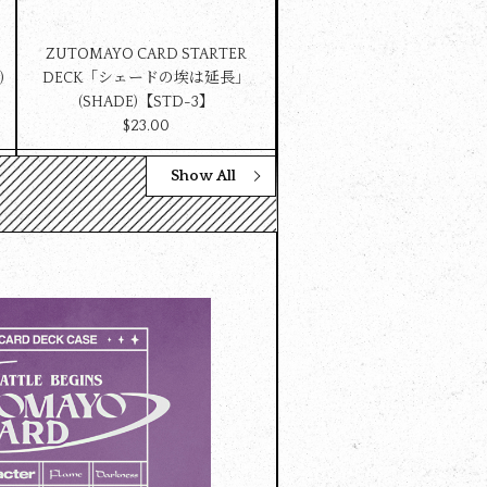
ZUTOMAYO CARD STARTER
)
DECK「シェードの埃は延長」
(SHADE)【STD-3】
$‌23.00
Show All