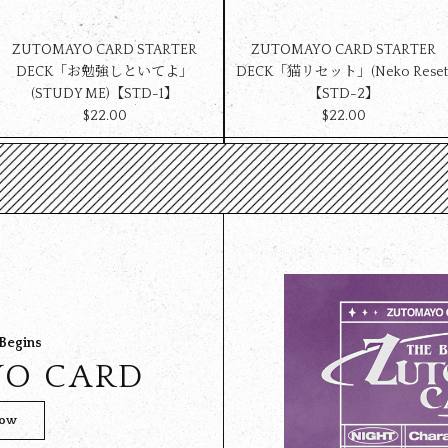
ZUTOMAYO CARD STARTER
ZUTOMAYO CARD STARTER
DECK「お勉強しといてよ」
DECK「猫リセット」(Neko Reset
(STUDY ME)【STD-1】
【STD-2】
$‌22.00
$‌22.00
 Begins
O CARD
Now