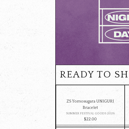
READY TO S
ZS Yomosugara UNIGURI
Bracelet
SUMMER FESTIVAL GOODS 2026
$‌22.00