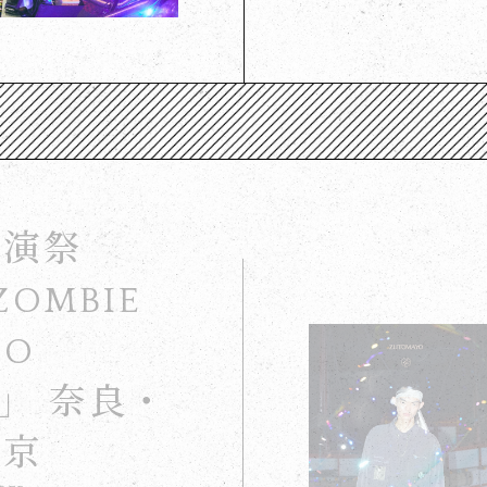
公演祭
ZOMBIE
BO
」 奈良・
城京