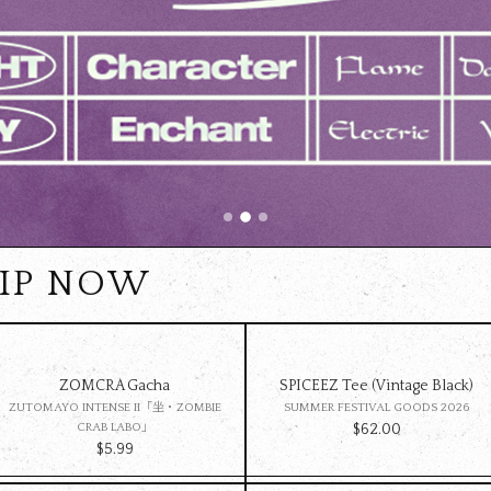
HIP NOW
ZOMCRA Gacha
SPICEEZ Tee (Vintage Black)
ZUTOMAYO INTENSE II「坐・ZOMBIE
SUMMER FESTIVAL GOODS 2026
CRAB LABO」
$‌62.00
$‌5.99