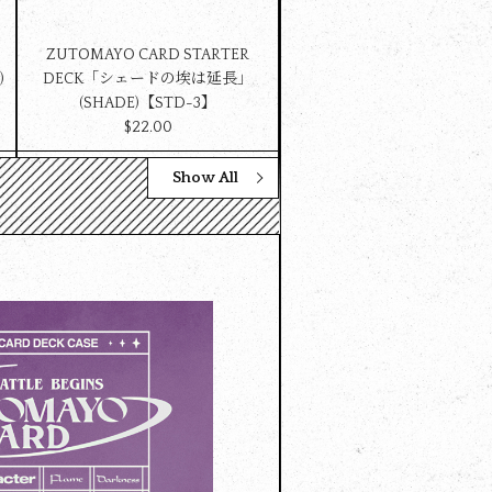
ZUTOMAYO CARD STARTER
)
DECK「シェードの埃は延長」
(SHADE)【STD-3】
$‌22.00
Show All