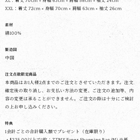
XL：着丈 70cm × 身幅 63cm × 肩幅 58cm × 袖丈 24cm
XXL：着丈 72cm × 身幅 70cm × 肩幅 63cm × 袖丈 26cm
素材
綿100%
製造国
中国
注文点数限定商品
本商品はお1人様2点までのご注文とさせていただきます。注文
確定後の取り消し、お支払い方法の変更、ご注文の追加等、内
容の変更は承ることができません。ご注文の際は十分にご検討
の上お申し込みください。
特典
1会計ごとの合計購入額でプレゼント（在庫限り）
・$‌225.00以上で1枚：
ZTMY Paper Shopping Bag (M)
※紙