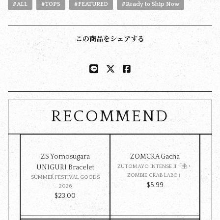
#ALL
#TOPS
#FEATURED
#Ready to Ship Now
この商品をシェアする
RECOMMEND
ZS Yomosugara
ZOMCRA Gacha
Pet 
UNIGURI Bracelet
ZUTOMAYO INTENSE II「坐・
ZOMBIE CRAB LABO」
SUMMER FESTIVAL GOODS
SU
$‌5.99
2026
$‌23.00