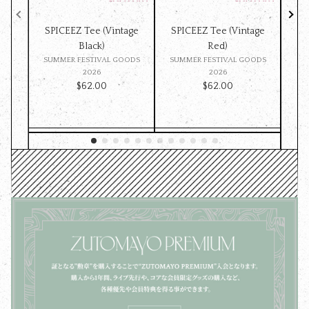
SPICEEZ Tee (Vintage
SPICEEZ Tee (Vintage
Z
Black)
Red)
ST
SUMMER FESTIVAL GOODS
SUMMER FESTIVAL GOODS
ッ
2026
2026
$‌62.00
$‌62.00