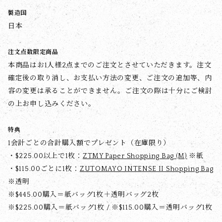
製造国
日本
注文点数限定商品
本商品はお1人様2点までのご注文とさせていただきます。注文
確定後の取り消し、お支払い方法の変更、ご注文の追加等、内
容の変更は承ることができません。ご注文の際は十分にご検討
の上お申し込みください。
特典
1会計ごとの合計購入額でプレゼント（在庫限り）
・$‌225.00以上で1枚：
ZTMY Paper Shopping Bag (M)
※紙
・$‌115.00ごとに1枚：
ZUTOMAYO INTENSE II Shopping Bag
※透明
※$‌445.00購入＝紙バッグ1枚＋透明バッグ2枚
※$‌225.00購入＝紙バッグ1枚 / ※$‌115.00購入＝透明バッグ1枚