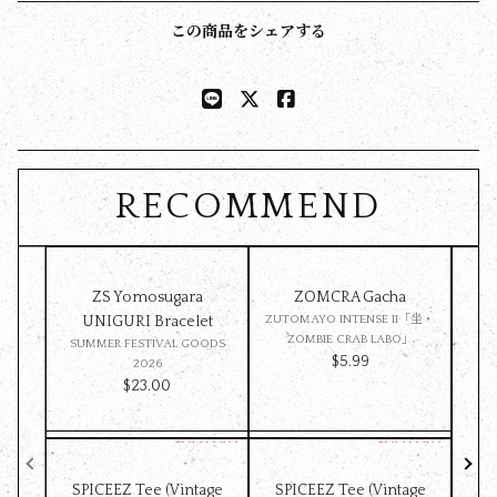
この商品をシェアする
RECOMMEND
ZS Yomosugara
ZOMCRA Gacha
Pet 
UNIGURI Bracelet
ZUTOMAYO INTENSE II「坐・
ZOMBIE CRAB LABO」
SUMMER FESTIVAL GOODS
SU
$‌5.99
2026
$‌23.00
SPICEEZ Tee (Vintage
SPICEEZ Tee (Vintage
Z