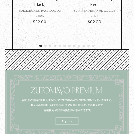
Black)
Red)
ST
SUMMER FESTIVAL GOODS
SUMMER FESTIVAL GOODS
ッ
2026
2026
$‌62.00
$‌62.00