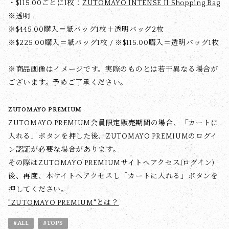
・$‌115.00ごとに1枚：
ZUTOMAYO INTENSE II Shopping Bag
※透明
※$‌445.00購入＝紙バッグ1枚＋透明バッグ2枚
※$‌225.00購入＝紙バッグ1枚 / ※$‌115.00購入＝透明バッグ1枚
※商品画像はイメージです。実際のものとは若干異なる場合が
ございます。予めご了承ください。
ZUTOMAYO PREMIUM
ZUTOMAYO PREMIUM会員限定販売期間の場合、「カートに
入れる」ボタンを押した後、ZUTOMAYO PREMIUMのログイ
ン認証が必要な場合があります。
その際はZUTOMAYO PREMIUMサイトへアクセス(ログイン)
後、再度、本サイトへアクセスし「カートに入れる」ボタンを
押してください。
"ZUTOMAYO PREMIUM"とは？
#ALL
#TOPS