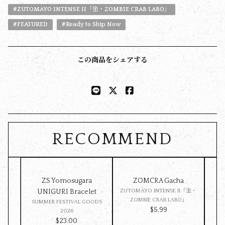
#ZUTOMAYO INTENSE II「坐・ZOMBIE CRAB LABO」
#FEATURED
#Ready to Ship Now
この商品をシェアする
RECOMMEND
ZS Yomosugara
ZOMCRA Gacha
Pet 
UNIGURI Bracelet
ZUTOMAYO INTENSE II「坐・
ZOMBIE CRAB LABO」
SUMMER FESTIVAL GOODS
SU
$‌5.99
2026
$‌23.00