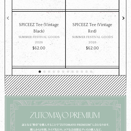
SPICEEZ Tee (Vintage
SPICEEZ Tee (Vintage
Z
Black)
Red)
ST
SUMMER FESTIVAL GOODS
SUMMER FESTIVAL GOODS
ッ
2026
2026
$‌62.00
$‌62.00