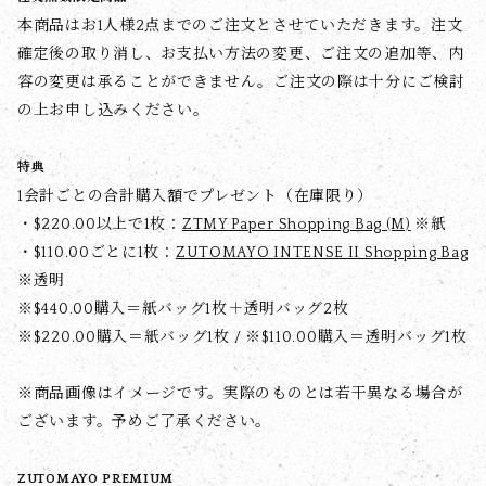
本商品はお1人様2点までのご注文とさせていただきます。注文
確定後の取り消し、お支払い方法の変更、ご注文の追加等、内
容の変更は承ることができません。ご注文の際は十分にご検討
の上お申し込みください。
特典
1会計ごとの合計購入額でプレゼント（在庫限り）
・$‌220.00以上で1枚：
ZTMY Paper Shopping Bag (M)
※紙
・$‌110.00ごとに1枚：
ZUTOMAYO INTENSE II Shopping Bag
※透明
※$‌440.00購入＝紙バッグ1枚＋透明バッグ2枚
※$‌220.00購入＝紙バッグ1枚 / ※$‌110.00購入＝透明バッグ1枚
※商品画像はイメージです。実際のものとは若干異なる場合が
ございます。予めご了承ください。
ZUTOMAYO PREMIUM