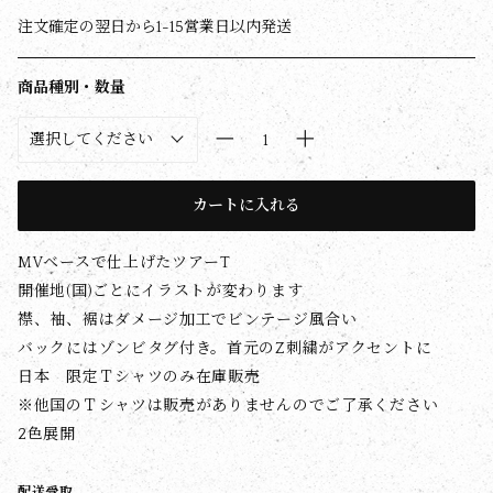
注文確定の翌日から1-15営業日以内発送
商品種別・数量
カートに入れる
MVベースで仕上げたツアーT
開催地(国)ごとにイラストが変わります
襟、袖、裾はダメージ加工でビンテージ風合い
バックにはゾンビタグ付き。首元のZ刺繍がアクセントに
日本 限定Ｔシャツのみ在庫販売
※他国のＴシャツは販売がありませんのでご了承ください
2色展開
配送受取