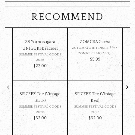
RECOMMEND
ZS Yomosugara
ZOMCRA Gacha
Pet 
UNIGURI Bracelet
ZUTOMAYO INTENSE II「坐・
ZOMBIE CRAB LABO」
SUMMER FESTIVAL GOODS
SU
$‌5.99
2026
$‌22.00
SPICEEZ Tee (Vintage
SPICEEZ Tee (Vintage
Z
Black)
Red)
ST
SUMMER FESTIVAL GOODS
SUMMER FESTIVAL GOODS
ッ
2026
2026
$‌62.00
$‌62.00