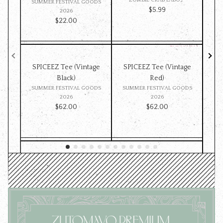
SUMMER FESTIVAL GOODS
SU
$‌5.99
2026
$‌22.00
SPICEEZ Tee (Vintage
SPICEEZ Tee (Vintage
Z
Black)
Red)
ST
SUMMER FESTIVAL GOODS
SUMMER FESTIVAL GOODS
ッ
2026
2026
$‌62.00
$‌62.00