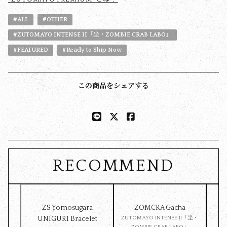
#ALL
#OTHER
#ZUTOMAYO INTENSE II「坐・ZOMBIE CRAB LABO」
#FEATURED
#Ready to Ship Now
この商品をシェアする
RECOMMEND
ZS Yomosugara
ZOMCRA Gacha
Pet 
UNIGURI Bracelet
ZUTOMAYO INTENSE II「坐・
ZOMBIE CRAB LABO」