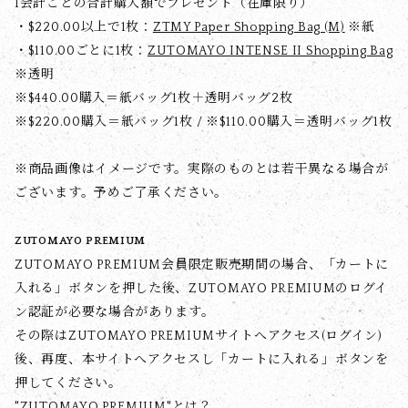
1会計ごとの合計購入額でプレゼント（在庫限り）
・$‌220.00以上で1枚：
ZTMY Paper Shopping Bag (M)
※紙
・$‌110.00ごとに1枚：
ZUTOMAYO INTENSE II Shopping Bag
※透明
※$‌440.00購入＝紙バッグ1枚＋透明バッグ2枚
※$‌220.00購入＝紙バッグ1枚 / ※$‌110.00購入＝透明バッグ1枚
※商品画像はイメージです。実際のものとは若干異なる場合が
ございます。予めご了承ください。
ZUTOMAYO PREMIUM
ZUTOMAYO PREMIUM会員限定販売期間の場合、「カートに
入れる」ボタンを押した後、ZUTOMAYO PREMIUMのログイ
ン認証が必要な場合があります。
その際はZUTOMAYO PREMIUMサイトへアクセス(ログイン)
後、再度、本サイトへアクセスし「カートに入れる」ボタンを
押してください。
"ZUTOMAYO PREMIUM"とは？