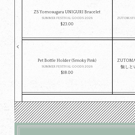
ZS Yomosugara UNIGURI Bracelet
SUMMER FESTIVAL GOODS 2026
ZUTOMAYO
$‌23.00
Pet Bottle Holder (Smoky Pink)
ZUTOMA
SUMMER FESTIVAL GOODS 2026
強しとい
$‌18.00