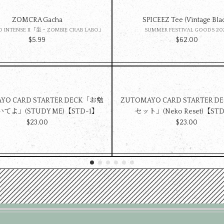
ZOMCRA Gacha
SPICEEZ Tee (Vintage Bla
 INTENSE II「坐・ZOMBIE CRAB LABO」
SUMMER FESTIVAL GOODS 20
$‌5.99
$‌62.00
YO CARD STARTER DECK「お勉
ZUTOMAYO CARD STARTER 
てよ」(STUDY ME)【STD-1】
セット」(Neko Reset)【ST
$‌23.00
$‌23.00