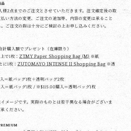
商品
1人様2点までのご注文とさせていただきます。注文確定後の取
支払い方法の変更、ご注文の追加等、内容の変更は承ること
ん。ご注文の際は十分にご検討の上お申し込みください。
の合計購入額でプレゼント（在庫限り）
ZTMY Paper Shopping Bag (M)
0以上で1枚：
※紙
ZUTOMAYO INTENSE II Shopping Bag
0ごとに1枚：
※透
00購入＝紙バッグ1枚＋透明バッグ2枚
0購入＝紙バッグ1枚 / ※$‌115.00購入＝透明バッグ1枚
はイメージです。実際のものとは若干異なる場合がございま
了承ください。
PREMIUM