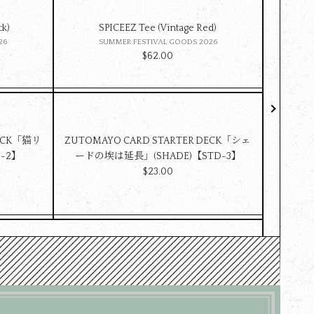
ck)
SPICEEZ Tee (Vintage Red)
Z
26
SUMMER FESTIVAL GOODS 2026
DE
$‌62.00
DECK「猫リ
ZUTOMAYO CARD STARTER DECK「シェ
ultra魂
D-2】
ードの埃は延長」(SHADE)【STD-3】
$‌23.00