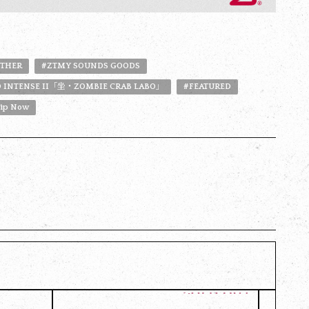
THER
#ZTMY SOUNDS GOODS
 INTENSE II「坐・ZOMBIE CRAB LABO」
#FEATURED
hip Now