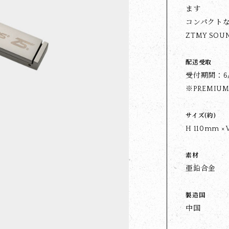
ます
コンパクト
ZTMY S
配送受取
受付期間：6/3
※PREMIUM
サイズ(約)
H 110mm 
素材
亜鉛合金
製造国
中国