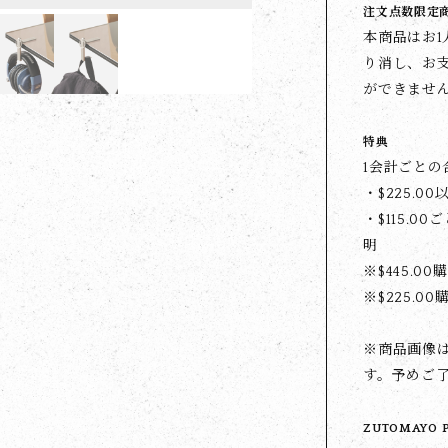
注文点数限定
本商品はお
り消し、お
ができませ
特典
1会計ごと
・$‌225.0
・$‌115.0
明
※$‌445.
※$‌225.0
※商品画像
す。予めご
ZUTOMAYO 