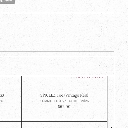
hip Now
ck)
SPICEEZ Tee (Vintage Red)
Z
26
SUMMER FESTIVAL GOODS 2026
DE
$‌62.00