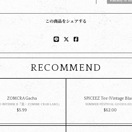
#Ready to S
この商品をシェアする
RECOMMEND
ZOMCRA Gacha
SPICEEZ Tee (Vintage Bla
 INTENSE II「坐・ZOMBIE CRAB LABO」
SUMMER FESTIVAL GOODS 20
$‌5.99
$‌62.00