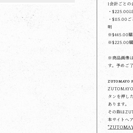
1会計ごと
・$‌225.0
・$‌115.0
明
※$‌445.
※$‌225.0
※商品画像
す。予めご
ZUTOMAYO 
ZUTOMA
タンを押した
あります。
その際はZU
本サイトへ
"ZUTOMA