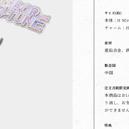
サイズ(約)
本体：H 90m
チャーム：H 5
素材
亜鉛合金、
製造国
中国
注文点数限定
本商品はお
り消し、お
ができませ
特典