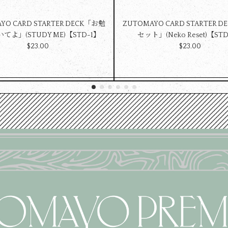
YO CARD STARTER DECK「お勉
ZUTOMAYO CARD STARTER 
てよ」(STUDY ME)【STD-1】
セット」(Neko Reset)【ST
$‌23.00
$‌23.00