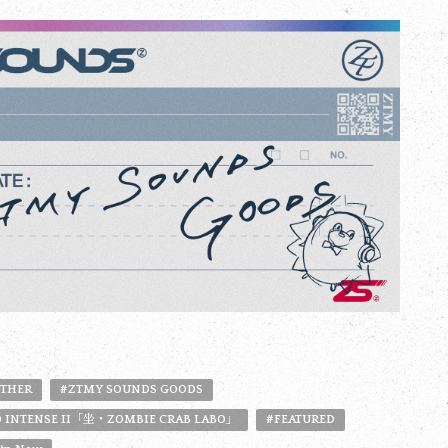
THER
#ZTMY SOUNDS GOODS
 INTENSE II「坐・ZOMBIE CRAB LABO」
#FEATURED