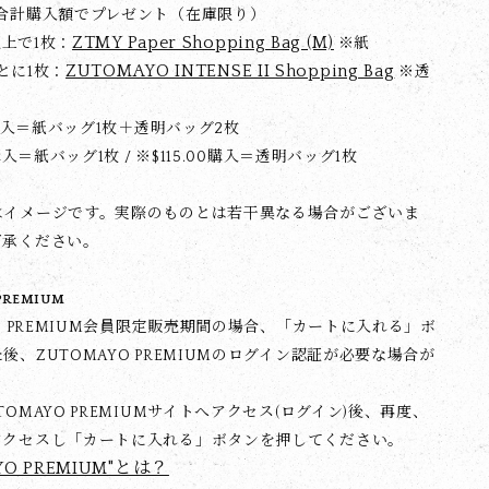
の合計購入額でプレゼント（在庫限り）
ZTMY Paper Shopping Bag (M)
0以上で1枚：
※紙
ZUTOMAYO INTENSE II Shopping Bag
0ごとに1枚：
※透
00購入＝紙バッグ1枚＋透明バッグ2枚
0購入＝紙バッグ1枚 / ※$‌115.00購入＝透明バッグ1枚
はイメージです。実際のものとは若干異なる場合がございま
了承ください。
PREMIUM
YO PREMIUM会員限定販売期間の場合、「カートに入れる」ボ
後、ZUTOMAYO PREMIUMのログイン認証が必要な場合が
TOMAYO PREMIUMサイトへアクセス(ログイン)後、再度、
アクセスし「カートに入れる」ボタンを押してください。
YO PREMIUM"とは？