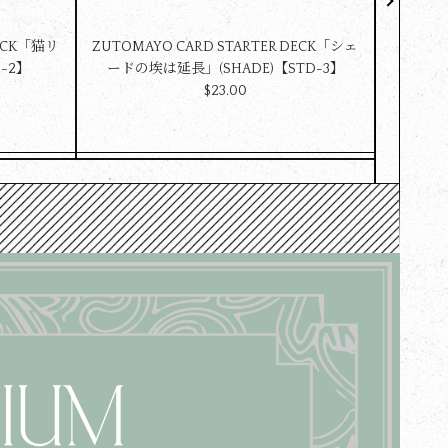
DECK「猫リ
ZUTOMAYO CARD STARTER DECK「シェ
ultra魂
D-2】
ードの埃は延長」(SHADE)【STD-3】
$‌23.00