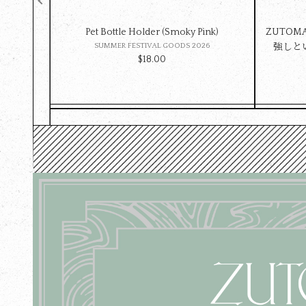
Pet Bottle Holder (Smoky Pink)
ZUTOMA
SUMMER FESTIVAL GOODS 2026
強しとい
$‌18.00