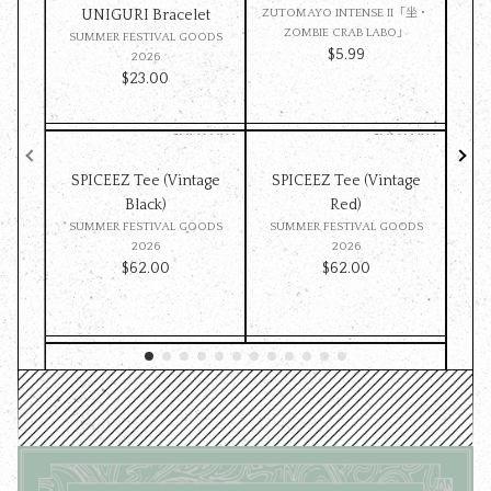
UNIGURI Bracelet
ZUTOMAYO INTENSE II「坐・
ZOMBIE CRAB LABO」
SUMMER FESTIVAL GOODS
SU
$‌5.99
2026
$‌23.00
SPICEEZ Tee (Vintage
SPICEEZ Tee (Vintage
Z
Black)
Red)
ST
SUMMER FESTIVAL GOODS
SUMMER FESTIVAL GOODS
ッ
2026
2026
$‌62.00
$‌62.00