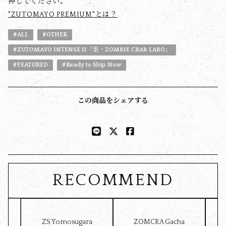
押してください。
"ZUTOMAYO PREMIUM"とは？
#ALL
#OTHER
#ZUTOMAYO INTENSE II「坐・ZOMBIE CRAB LABO」
#FEATURED
#Ready to Ship Now
この商品をシェアする
RECOMMEND
ZS Yomosugara
ZOMCRA Gacha
Pet 