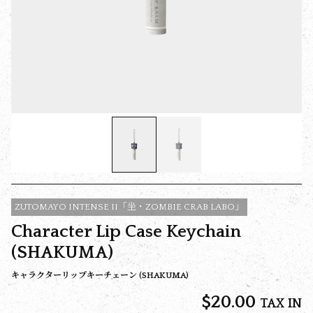
ZUTOMAYO INTENSE II「坐・ZOMBIE CRAB LABO」
Character Lip Case Keychain
(SHAKUMA)
キャラクターリップキーチェーン (SHAKUMA)
$‌20.00
TAX IN