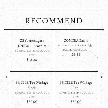
RECOMMEND
ZS Yomosugara
ZOMCRA Gacha
Pet 
UNIGURI Bracelet
ZUTOMAYO INTENSE II「坐・
ZOMBIE CRAB LABO」
SUMMER FESTIVAL GOODS
SU
$‌5.99
2026
$‌23.00
SPICEEZ Tee (Vintage
SPICEEZ Tee (Vintage
Z
Black)
Red)
ST
SUMMER FESTIVAL GOODS
SUMMER FESTIVAL GOODS
ッ
2026
2026
$‌62.00
$‌62.00