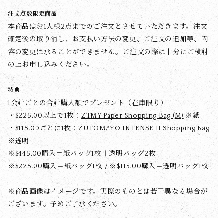
注文点数限定商品
本商品はお1人様2点までのご注文とさせていただきます。注文
確定後の取り消し、お支払い方法の変更、ご注文の追加等、内
容の変更は承ることができません。ご注文の際は十分にご検討
の上お申し込みください。
特典
1会計ごとの合計購入額でプレゼント（在庫限り）
・$‌225.00以上で1枚：
ZTMY Paper Shopping Bag (M)
※紙
・$‌115.00ごとに1枚：
ZUTOMAYO INTENSE II Shopping Bag
※透明
※$‌445.00購入＝紙バッグ1枚＋透明バッグ2枚
※$‌225.00購入＝紙バッグ1枚 / ※$‌115.00購入＝透明バッグ1枚
※商品画像はイメージです。実際のものとは若干異なる場合が
ございます。予めご了承ください。