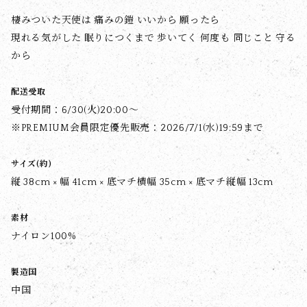
棲みついた天使は 痛みの鎧 いいから 願ったら
現れる気がした 眠りにつくまで 歩いてく 何度も 同じこと 守る
から
配送受取
受付期間：6/30(火)20:00〜
※PREMIUM会員限定優先販売：2026/7/1(水)19:59まで
サイズ(約)
縦 38cm × 幅 41cm × 底マチ横幅 35cm × 底マチ縦幅 13cm
素材
ナイロン100%
製造国
中国