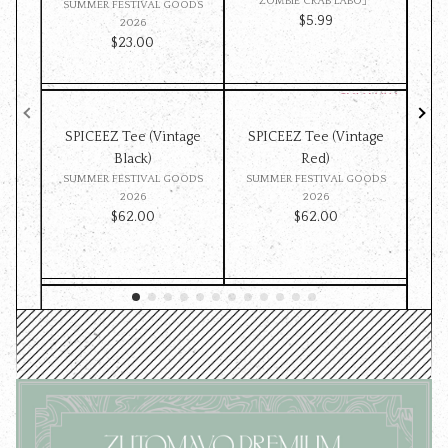
ZOMBIE CRAB LABO」
SUMMER FESTIVAL GOODS
SU
$‌5.99
2026
$‌23.00
SPICEEZ Tee (Vintage
SPICEEZ Tee (Vintage
Z
Black)
Red)
ST
SUMMER FESTIVAL GOODS
SUMMER FESTIVAL GOODS
ッ
2026
2026
$‌62.00
$‌62.00