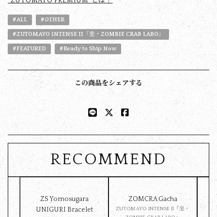
"ZUTOMAYO PREMIUM"とは？
#ALL
#OTHER
#ZUTOMAYO INTENSE II「坐・ZOMBIE CRAB LABO」
#FEATURED
#Ready to Ship Now
この商品をシェアする
RECOMMEND
ZS Yomosugara
ZOMCRA Gacha
Pet 
UNIGURI Bracelet
ZUTOMAYO INTENSE II「坐・