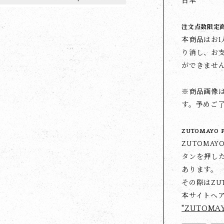
日本
注文点数限定
本商品はお
り消し、お
ができませ
※商品画像
す。予めご
ZUTOMAYO 
ZUTOMA
タンを押した
あります。
その際はZU
本サイトへ
"ZUTOMA