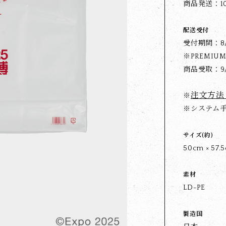
商品発送：1
配送受付
受付期間：8/28
※PREMIU
商品受取：9/
注文方法
※
※システム手数
サイズ(約)
50cm × 57.
素材
LD-PE
製造国