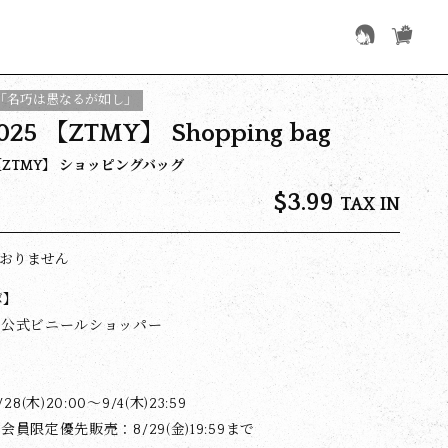
O「名巧は愚なるが如し」
025 【ZTMY】 Shopping bag
5 【ZTMY】 ショッピングバッグ
$‌3.99
TAX IN
おりません
ボ】
O 公式ビニールショッパー
(木)20:00〜9/4(木)23:59
M会員限定優先販売：8/29(金)19:59まで