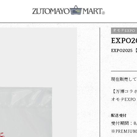
オモテEXP
EXPO2
EXPO202
現在販売して
【万博コラ
オモテEXP
配送受付
受付期間：8/28
※PREMIU