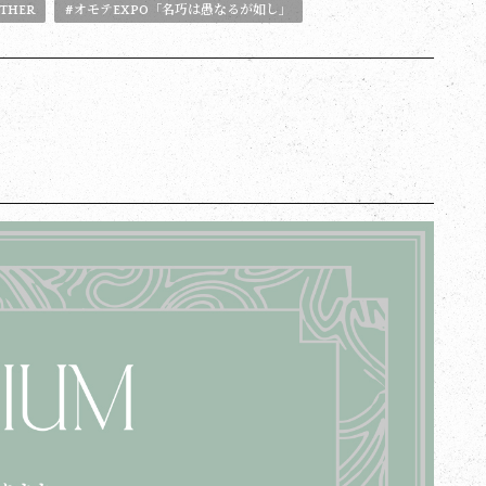
THER
#オモテEXPO「名巧は愚なるが如し」