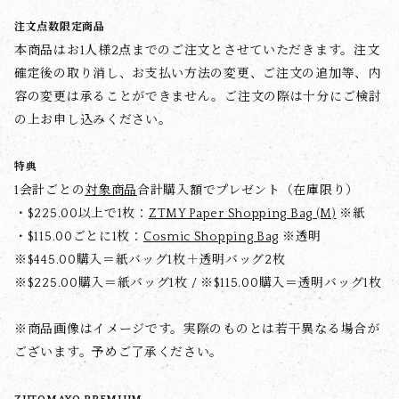
注文点数限定商品
本商品はお1人様2点までのご注文とさせていただきます。注文
確定後の取り消し、お支払い方法の変更、ご注文の追加等、内
容の変更は承ることができません。ご注文の際は十分にご検討
の上お申し込みください。
特典
1会計ごとの
対象商品
合計購入額でプレゼント（在庫限り）
・$‌225.00以上で1枚：
ZTMY Paper Shopping Bag (M)
※紙
・$‌115.00ごとに1枚：
Cosmic Shopping Bag
※透明
※$‌445.00購入＝紙バッグ1枚＋透明バッグ2枚
※$‌225.00購入＝紙バッグ1枚 / ※$‌115.00購入＝透明バッグ1枚
※商品画像はイメージです。実際のものとは若干異なる場合が
ございます。予めご了承ください。