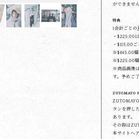
ができませ
特典
1会計ごとの
・$‌225.0
・$‌115.0
※$‌445.
※$‌225.0
※商品画像
す。予めご
ZUTOMAYO 
ZUTOMA
タンを押した
あります。
その際はZU
本サイトへ