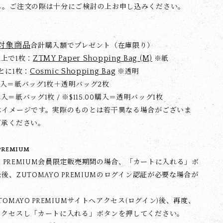
ん。ご注文の際は十分にご検討の上お申し込みください。
対象商品
合計購入額でプレゼント（在庫限り）
ZTMY Paper Shopping Bag (M)
0以上で1枚：
※紙
Cosmic Shopping Bag
0ごとに1枚：
※透明
00購入＝紙バッグ1枚＋透明バッグ2枚
0購入＝紙バッグ1枚 / ※$‌115.00購入＝透明バッグ1枚
はイメージです。実際のものとは若干異なる場合がございま
了承ください。
PREMIUM
YO PREMIUM会員限定販売期間の場合、「カートに入れる」ボ
後、ZUTOMAYO PREMIUMのログイン認証が必要な場合が
TOMAYO PREMIUMサイトへアクセス(ログイン)後、再度、
アクセスし「カートに入れる」ボタンを押してください。