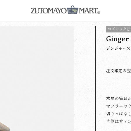
コズミックど
Ginger 
ジンジャース
注文確定の翌
木星の猫耳
マフラーの
切りっぱな
内側はサテン