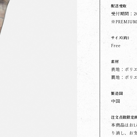
配送受取
受付期間：202
※PREMIUM
サイズ(約)
Free
素材
表地：ポリエ
裏地：ポリエ
製造国
中国
注文点数限定
本商品はお
り消し、お