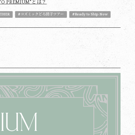
YO PREMIUM"とは？
THER
#コズミックどろ団子ツアー
#Ready to Ship Now