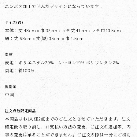
エンボス加工で凹んだデザインになっています
サイズ(約)
本体：丈 48cm × 巾 37cm × マチ丈 41cm × マチ巾 13.5cm
紐：丈 68cm × 丈(短) 35cm × 巾 4.5cm
素材
表地：ポリエステル79% レーヨン19% ポリウレタン2%
裏地：綿100%
製造国
中国
注文点数限定商品
本商品はお1人様2点までのご注文とさせていただきます。注文
確定後の取り消し、お支払い方法の変更、ご注文の追加等、内
容の変更は承ることができません。ご注文の際は十分にご検討