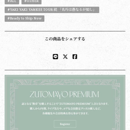
#ALL
#OTHER
#YAKI YAKI YANKEE TOUR 続 「名巧は愚なるが如し」
#Ready to Ship Now
この商品をシェアする