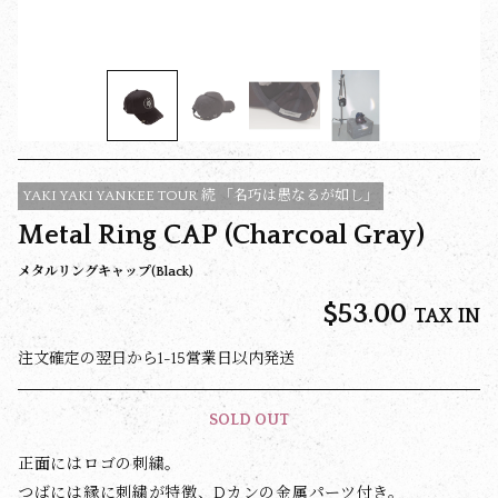
YAKI YAKI YANKEE TOUR 続 「名巧は愚なるが如し」
Metal Ring CAP (Charcoal Gray)
メタルリングキャップ(Black)
$‌53.00
TAX IN
注文確定の翌日から1-15営業日以内発送
SOLD OUT
正面にはロゴの刺繍。
つばには縁に刺繍が特徴、Dカンの金属パーツ付き。