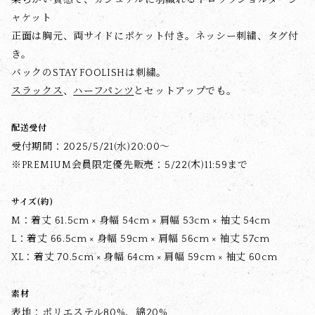
柔らかい質感で、カジュアルに羽織れるドロップショルダージ
ャケット
正面は胸元、両サイドにポケット付き。ネッシー刺繍、タグ付
き。
バックのSTAY FOOLISHは刺繍。
スラックス
、
ハーフパンツ
とセットアップでも。
配送受付
受付期間：2025/5/21(水)20:00〜
※PREMIUM会員限定優先販売：5/22(木)11:59まで
サイズ(約)
M：着丈 61.5cm × 身幅 54cm × 肩幅 53cm × 袖丈 54cm
L：着丈 66.5cm × 身幅 59cm × 肩幅 56cm × 袖丈 57cm
XL：着丈 70.5cm × 身幅 64cm × 肩幅 59cm × 袖丈 60cm
素材
表地：ポリエステル80%、綿20%