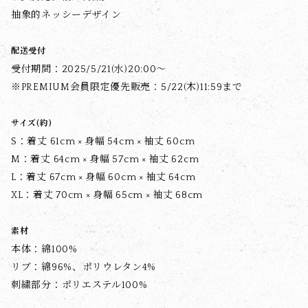
抽象的ネッシーデザイン
配送受付
受付期間：2025/5/21(水)20:00〜
※PREMIUM会員限定優先販売：5/22(木)11:59まで
サイズ(約)
S：着丈 61cm × 身幅 54cm × 袖丈 60cm
M：着丈 64cm × 身幅 57cm × 袖丈 62cm
L：着丈 67cm × 身幅 60cm × 袖丈 64cm
XL：着丈 70cm × 身幅 65cm × 袖丈 68cm
素材
本体：綿100%
リブ：綿96%、ポリウレタン4%
刺繍部分：ポリエステル100%