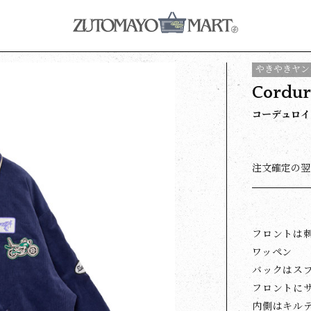
やきやきヤン
Cordur
コーデュロイ 
注文確定の翌
フロントは
ワッペン
バックはスプ
フロントに
内側はキルテ