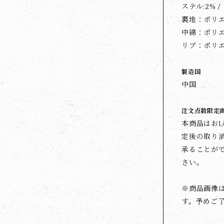
ステル:2% 
裏地：ポリエ
中綿：ポリエ
リブ：ポリエ
製造国
中国
注文点数限定
本商品はお1
定後の取り
承ることが
さい。
※商品画像
す。予めご