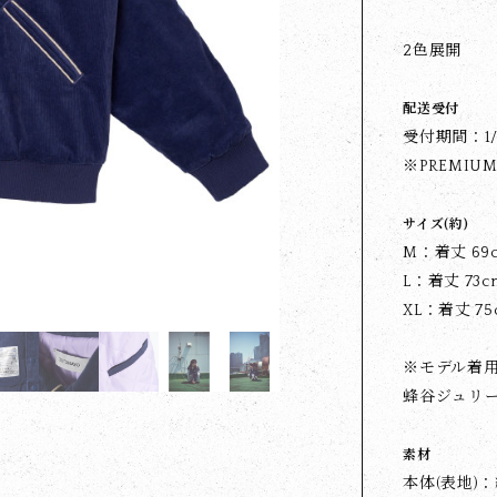
2色展開
配送受付
受付期間：1/2
※PREMIU
サイズ(約)
M：着丈 69cm
L：着丈 73cm
XL：着丈 75c
※モデル着
蜂谷ジュリー (
素材
本体(表地)：綿