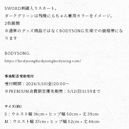
SWORD刺繍入りスカート。
ダークグリーンは残機にらちゃん着用カラーをイメージ。
2色展開
※通常のグッズ商品ではなくBODYSONG.生産での価格帯にな
ります
BODYSONG.
https://bodysongbodysongbodysong.com/
事後配送受取受付
受付期間：2024/5/10(金)20:00～
※PREMIUM会員限定優先販売：5/12(日)11:59まで
サイズ(約)
S：ウエスト幅 34cm × ヒップ幅 50cm × 丈 39cm
M：ウエスト幅 37cm × ヒップ幅 52cm × 丈 44cm