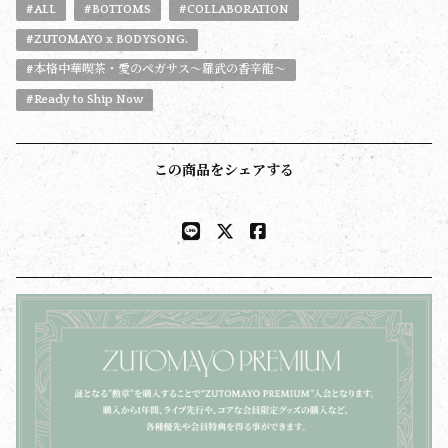
#ALL
#BOTTOMS
#COLLABORATION
#ZUTOMAYO x BODYSONG.
#本格中華喫茶・愛のペガサス～羅武の香辛龍～
#Ready to Ship Now
この商品をシェアする