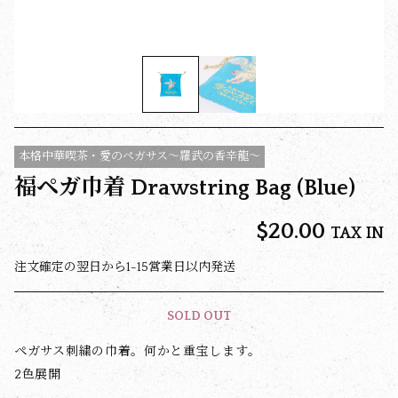
本格中華喫茶・愛のペガサス～羅武の香辛龍～
福ペガ巾着 Drawstring Bag (Blue)
$‌20.00
TAX IN
注文確定の翌日から1-15営業日以内発送
SOLD OUT
ペガサス刺繍の巾着。何かと重宝します。
2色展開