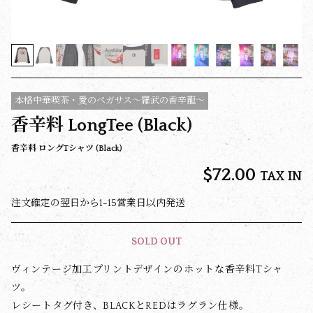
本格中華喫茶・愛のペガサス～羅武の香辛龍～
香辛料 LongTee (Black)
香辛料 ロングTシャツ (Black)
$‌72.00
TAX IN
注文確定の翌日から1-15営業日以内発送
SOLD OUT
ヴィンテージ加工プリントデザインのホットな香辛料Tシャ
ツ。
レシートタグ付き、BLACKとREDはラグラン仕様。