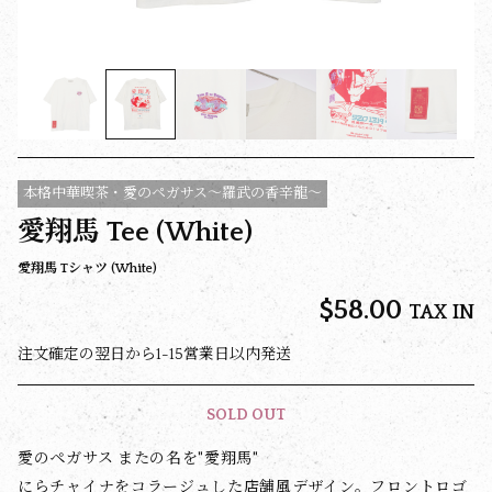
本格中華喫茶・愛のペガサス～羅武の香辛龍～
愛翔馬 Tee (White)
愛翔馬 Tシャツ (White)
$‌58.00
TAX IN
注文確定の翌日から1-15営業日以内発送
SOLD OUT
愛のペガサス またの名を"愛翔馬"
にらチャイナをコラージュした店舗風デザイン。フロントロゴ