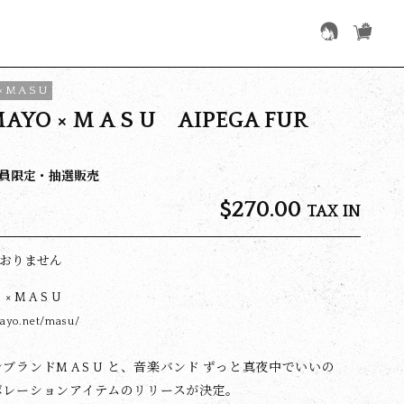
 M A S U
AYO × M A S U AIPEGA FUR
M会員限定・抽選販売
$‌270.00
TAX IN
おりません
× M A S U
mayo.net/masu/
ブランドM A S U と、音楽バンド ずっと真夜中でいいの
ボレーションアイテムのリリースが決定。