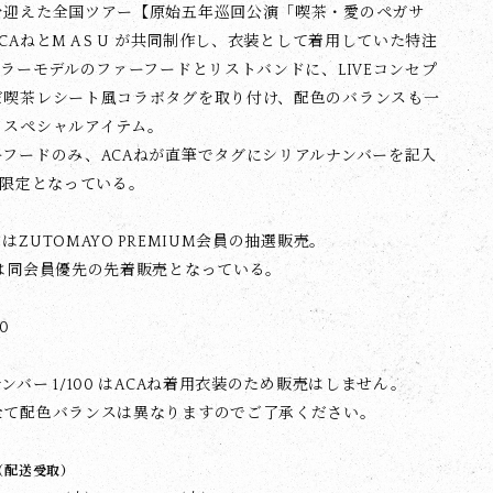
を迎えた全国ツアー【原始五年巡回公演「喫茶・愛のペガサ
CAねとM A S U が共同制作し、衣装として着用していた特注
カラーモデルのファーフードとリストバンドに、LIVEコンセプ
だ喫茶レシート風コラボタグを取り付け、配色のバランスも一
るスペシャルアイテム。
ーフードのみ、ACAねが直筆でタグにシリアルナンバーを記入
着限定となっている。
はZUTOMAYO PREMIUM会員の抽選販売。
は同会員優先の先着販売となっている。
00
ンバー 1/100 はACAね着用衣装のため販売はしません。
全て配色バランスは異なりますのでご了承ください。
（配送受取）