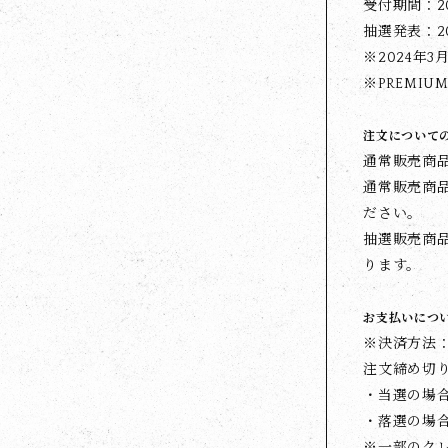
受付期間：2024
抽選発表：202
※2024年
※PREMI
注文について
通常販売商
通常販売商
ださい。
抽選販売商
ります。
お支払いにつ
※決済方法：
注文締め切
・当選の場
・落選の場
※一部のク