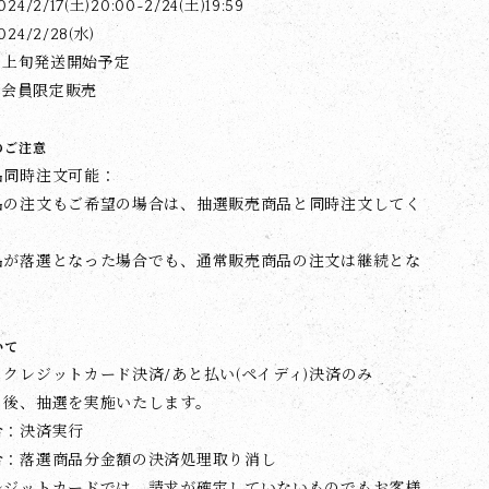
/2/17(土)20:00~2/24(土)19:59
4/2/28(水)
3月上旬発送開始予定
UM会員限定販売
のご注意
品同時注文可能：
品の注文もご希望の場合は、抽選販売商品と同時注文してく
品が落選となった場合でも、通常販売商品の注文は継続とな
いて
クレジットカード決済/あと払い(ペイディ)決済のみ
り後、抽選を実施いたします。
合：決済実行
合：落選商品分金額の決済処理取り消し
レジットカードでは、請求が確定していないものでもお客様