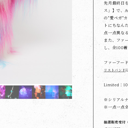
先月最終日
ス」】で、A
の"愛ペガ"
トにちなん
点一点異な
また、ファ
し、全100
ファーフード
リストバンド
Limited：1
※シリアルナ
※一点一点
抽選販売受付