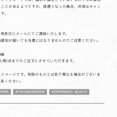
ることがあるようですが、落選となった場合、決済はキャン
ます。
)抽選発表日にメールにてご連絡いたします。
済通知が届いても当選にはなりませんのでご注意ください。
商品
人様1点までのご注文とさせていただきます。
はイメージです。実際のものとは若干異なる場合がございま
了承ください。
THER
#COLLABORATION
#ZUTOMAYO × M A S U