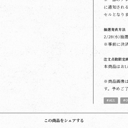
に通知され
セルとなり
抽選発表方法
2/28(水
※事前に決
注文点数限定
本商品はお1
※商品画像
す。予めご
#ALL
#O
この商品をシェアする