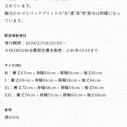
されています。
胸元のロゴとバックプリントの"永"遠"深"夜"部分は刺繍になっ
ています。
配送受取受付
受付期間：2024/2/7(水)20:00～
※PREMIUM会員限定優先販売：2/8(木)19:59まで
サイズ(約)
M：着丈67cm × 身幅60cm × 肩幅56cm × 袖丈61cm
L：着丈69cm × 身幅64cm × 肩幅58cm × 袖丈64cm
XL：着丈72cm × 身幅68cm × 肩幅59cm × 袖丈66cm
XXL：着丈74cm × 身幅72cm × 肩幅60cm × 袖丈68cm
素材
綿100%