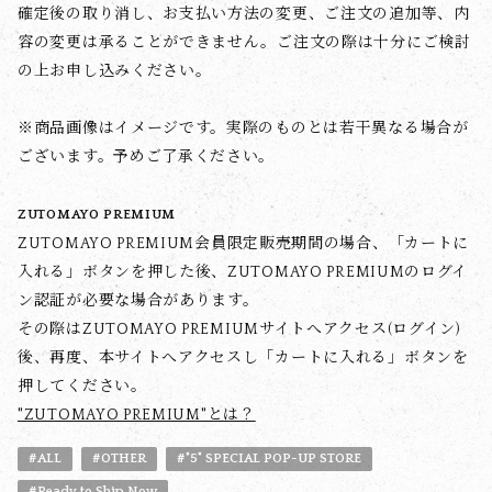
確定後の取り消し、お支払い方法の変更、ご注文の追加等、内
容の変更は承ることができません。ご注文の際は十分にご検討
の上お申し込みください。
※商品画像はイメージです。実際のものとは若干異なる場合が
ございます。予めご了承ください。
ZUTOMAYO PREMIUM
ZUTOMAYO PREMIUM会員限定販売期間の場合、「カートに
入れる」ボタンを押した後、ZUTOMAYO PREMIUMのログイ
ン認証が必要な場合があります。
その際はZUTOMAYO PREMIUMサイトへアクセス(ログイン)
後、再度、本サイトへアクセスし「カートに入れる」ボタンを
押してください。
"ZUTOMAYO PREMIUM"とは？
#ALL
#OTHER
#"5" SPECIAL POP-UP STORE
#Ready to Ship Now