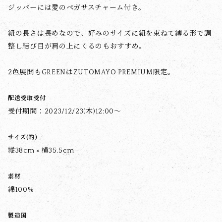
ジッパーには愛のペガサスチャーム付き。
紐の長さは長めなので、好みのサイズに紐を束ねて縛る形で調
整し結び目が肩の上にくるのもおすすめ。
2色展開もGREENはZUTOMAYO PREMIUM限定。
配送受取受付
受付期間：2023/12/23(木)12:00～
サイズ(約)
縦38cm × 横35.5cm
素材
綿100%
製造国