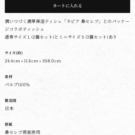
カートに入れる
潤いつづく濃厚保湿ティシュ「ネピア 鼻セレブ」とのパッケー
ジコラボティッシュ
通常サイズ L (2個セット)とミニサイズ S (3個セット)あり
サイズ(約)
24.4cm × 11.6cm × H18.0cm
素材
パルプ100％
製造国
日本
原紙
鼻セレブ原紙使用