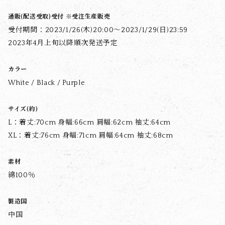
通販(配送受取)受付 ※受注生産販売
受付期間：2023/1/26(木)20:00〜2023/1/29(日)23:59
2023年4月上旬以降順次発送予定
カラー
White / Black / Purple
サイズ(約)
L：着丈:70cm 身幅:66cm 肩幅:62cm 袖丈:64cm
XL：着丈:76cm 身幅:71cm 肩幅:64cm 袖丈:68cm
素材
綿100％
製造国
中国