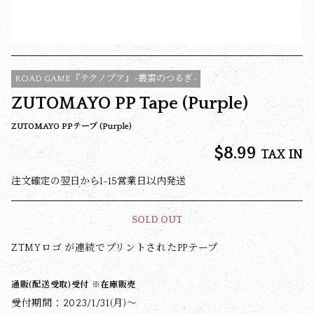
ROAD GAME『テクノプア』~叢雲のつるぎ~
ZUTOMAYO PP Tape (Purple)
ZUTOMAYO PPテープ (Purple)
$‌8.99
TAX IN
注文確定の翌日から1-15営業日以内発送
SOLD OUT
ZTMYロゴ が連続でプリントされたPPテープ
通販(配送受取)受付 ※在庫販売
受付期間：2023/1/31(月)〜