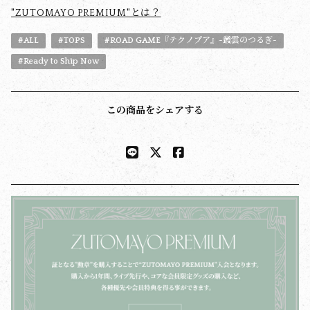
"ZUTOMAYO PREMIUM"とは？
#ALL
#TOPS
#ROAD GAME『テクノプア』~叢雲のつるぎ~
#Ready to Ship Now
この商品をシェアする