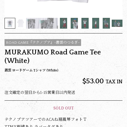
ROAD GAME『テクノプア』~叢雲のつるぎ~
MURAKUMO Road Game Tee
(White)
叢雲 ロードゲーム Tシャツ (White)
$‌53.00
TAX IN
注文確定の翌日から1-15営業日以内発送
SOLD OUT
テクノプアツアーでのACAね扇風琴フォトＴ
ZTMY刺繍あり ラバータグあり