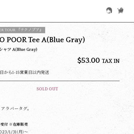
TER TOUR 『テクノプア』
 POOR Tee A(Blue Gray)
ツ A(Blue Gray)
$‌53.00
TAX IN
日から1-15営業日以内発送
SOLD OUT
リアラバータグ。
)受付 ※在庫販売
3/1/31(月)〜