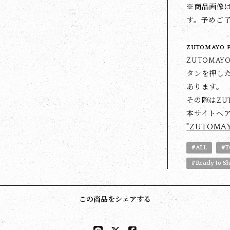
※商品画像
す。予めご
ZUTOMAYO 
ZUTOMA
タンを押した
あります。
その際はZU
本サイトへ
"ZUTOMA
#ALL
#T
#Ready to S
この商品をシェアする