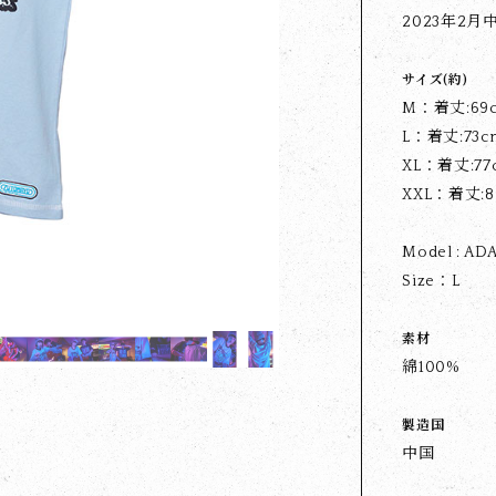
2023年2
サイズ(約)
M：着丈:69c
L：着丈:73c
XL：着丈:77
XXL：着丈:8
Model : AD
Size：L
素材
綿100%
製造国
中国