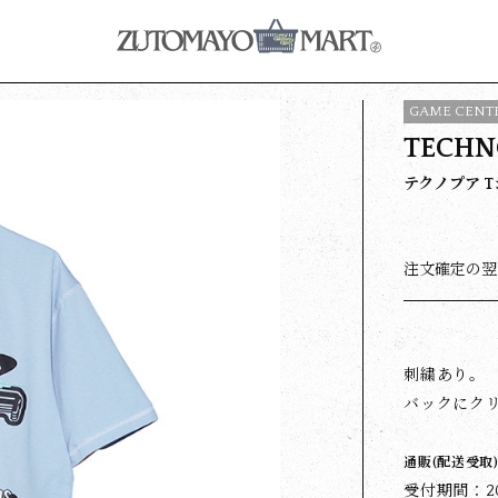
GAME CEN
TECHNO
テクノプア Tシャ
注文確定の翌
刺繍あり。
バックにク
通販(配送受取
受付期間：202