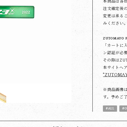
本商品は各色
注文確定後
変更は承る
みください
ZUTOMAYO
「カートに入
ン認証が必
その際はZU
本サイトへ
"ZUTOMA
※商品画像
す。予めご
#ALL
#O