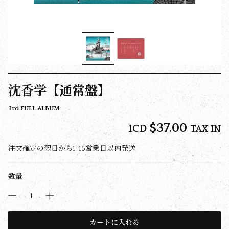
沈香学【通常盤】
3rd FULL ALBUM
$‌37.00
1CD
TAX IN
注文確定の翌日から1-15営業日以内発送
数量
カートに入れる