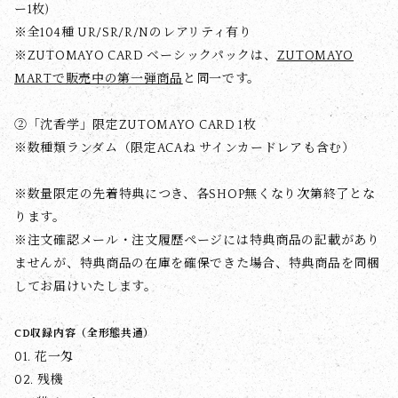
ー1枚)
※全104種 UR/SR/R/Nのレアリティ有り
※ZUTOMAYO CARD ベーシックパックは、
ZUTOMAYO
MARTで販売中の第一弾商品
と同一です。
②「沈香学」限定ZUTOMAYO CARD 1枚
※数種類ランダム（限定ACAね サインカードレアも含む）
※数量限定の先着特典につき、各SHOP無くなり次第終了とな
ります。
※注文確認メール・注文履歴ページには特典商品の記載があり
ませんが、特典商品の在庫を確保できた場合、特典商品を同梱
してお届けいたします。
CD収録内容（全形態共通）
01. 花一匁
02. 残機