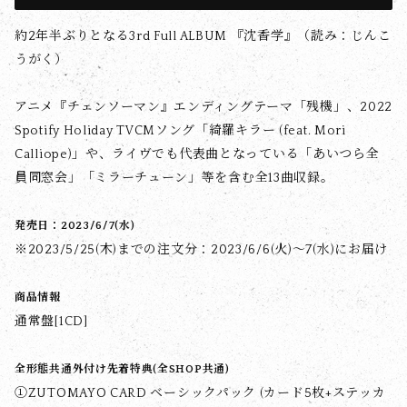
約2年半ぶりとなる3rd Full ALBUM 『沈香学』（読み：じんこ
うがく）
アニメ『チェンソーマン』エンディングテーマ「残機」、2022
Spotify Holiday TVCMソング「綺羅キラー (feat. Mori
Calliope)」や、ライヴでも代表曲となっている「あいつら全
員同窓会」「ミラーチューン」等を含む全13曲収録。
発売日：2023/6/7(水)
※2023/5/25(木)までの注文分：2023/6/6(火)〜7(水)にお届け
商品情報
通常盤[1CD]
全形態共通外付け先着特典(全SHOP共通)
①ZUTOMAYO CARD ベーシックパック (カード5枚+ステッカ