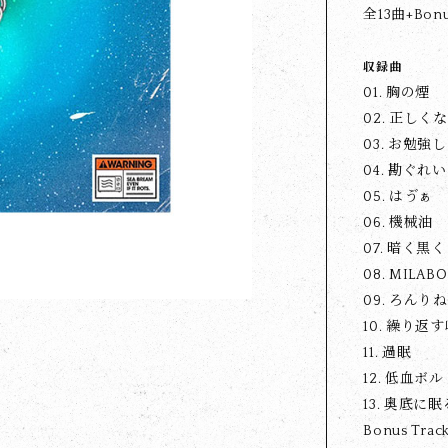
全13曲+Bo
収録曲
01. 胸の煙
02. 正しく
03. お勉強
04. 勘ぐれい
05. はゔぁ
06. 機械油
07. 暗く黒く
08. MILABO
09. ろんり
10. 繰り返
11. 過眠
12. 低血ボル
13. 奥底に
Bonus Trac