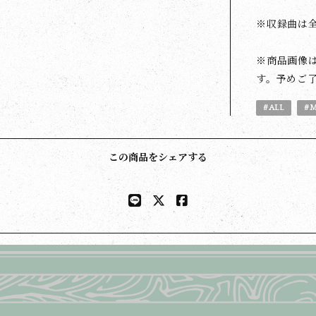
※収録曲は
※商品画像
す。予めご
#ALL
#M
この商品をシェアする