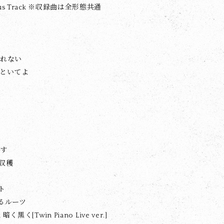
nus Track ※収録曲は全形態共通
なれない
しといてよ
ねす
す収穫
ト
眠るルーツ
k 暗く黒く[Twin Piano Live ver.]