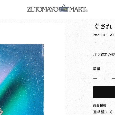
ぐされ
2nd FULL A
注文確定の翌
数量
商品情報
通常盤[CD]