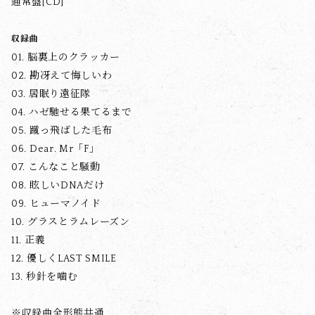
通常盤[CD]
収録曲
01. 脳裏上のクラッカー
02. 勘冴えて悔しいわ
03. 居眠り遠征隊
04. ハゼ馳せる果てるまで
05. 蹴っ飛ばした毛布
06. Dear. Mr「F」
07. こんなこと騒動
08. 眩しいDNAだけ
09. ヒューマノイド
10. グラスとラムレーズン
11. 正義
12. 優しくLAST SMILE
13. 秒針を噛む
※収録曲全形態共通