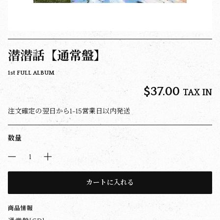
潜潜話【通常盤】
1st FULL ALBUM
$‌37.00
TAX IN
注文確定の翌日から1-15営業日以内発送
数量
カートに入れる
商品情報